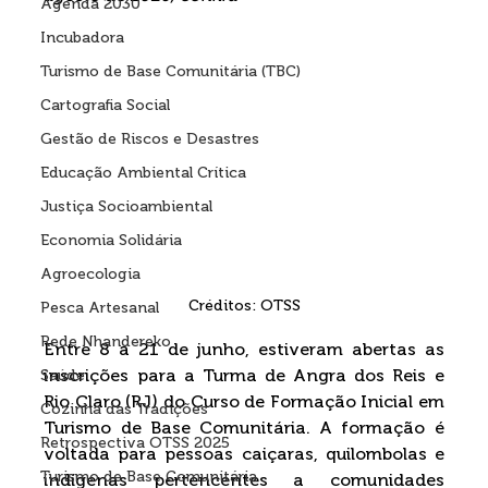
Agenda 2030
Incubadora
Turismo de Base Comunitária (TBC)
Cartografia Social
Gestão de Riscos e Desastres
Educação Ambiental Crítica
Justiça Socioambiental
Economia Solidária
Agroecologia
Créditos: OTSS
Pesca Artesanal
Rede Nhandereko
Entre 8 a 21 de junho, estiveram abertas as 
inscrições para a Turma de Angra dos Reis e 
Saúde
Rio Claro (RJ) do Curso de Formação Inicial em 
Cozinha das Tradições
Turismo de Base Comunitária. A formação é 
Retrospectiva OTSS 2025
voltada para pessoas caiçaras, quilombolas e 
Turismo de Base Comunitária
indígenas pertencentes a comunidades 