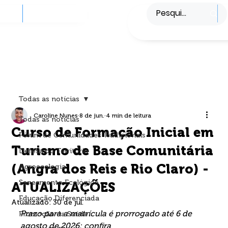
ÇÃO
PROJETOS
PLATAFORMA
CONTATO
Todas as notícias
Caroline Nunes
8 de jun.
4 min de leitura
Todas as notícias
Curso de Formação Inicial em
Fórum de Comunidades Tradicionais
Turismo de Base Comunitária
Defesa do Território
(Angra dos Reis e Rio Claro) -
Agroecologia
Saneamento Ecológico
ATUALIZAÇÕES
Educação Diferenciada
Atualizado:
30 de jul.
Prazo para a matrícula é prorrogado até 6 de 
Promoção da Saúde
agosto de 2026; confira