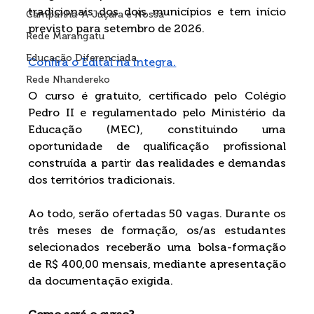
tradicionais dos dois municípios e tem início 
Campanha 'A Juçara é Nossa'
previsto para setembro de 2026.
Rede Marangatu
Educação Diferenciada
Confira o Edital na íntegra.
Rede Nhandereko
O curso é gratuito, certificado pelo Colégio 
Pedro II e regulamentado pelo Ministério da 
Educação (MEC), constituindo uma 
oportunidade de qualificação profissional 
construída a partir das realidades e demandas 
dos territórios tradicionais.
Ao todo, serão ofertadas 50 vagas. Durante os 
três meses de formação, os/as estudantes 
selecionados receberão uma bolsa-formação 
de R$ 400,00 mensais, mediante apresentação 
da documentação exigida.