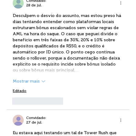
Convidado:
28 de jul.
Desculpem o desvio do assunto, mas estou preso há 
dias tentando entender como plataformas locais 
estruturam bônus escalonados sem violar regras de 
AML na hora do saque. O caso que peguei divide o 
benefício em três faixas de 30%, 20% e 10% sobre 
depósitos qualificados de R$50, e o crédito é 
automático por ID único. O ponto cego continua 
sendo o rollover, porque a documentação não deixa 
explícito se o requisito incide sobre bônus isolado 
ou sobre bônus mais principal,…
Mostrar mais
Editado
Curtir
Responder
Convidado:
27 de jul.
Eu estava aqui testando um tal de Tower Rush que 