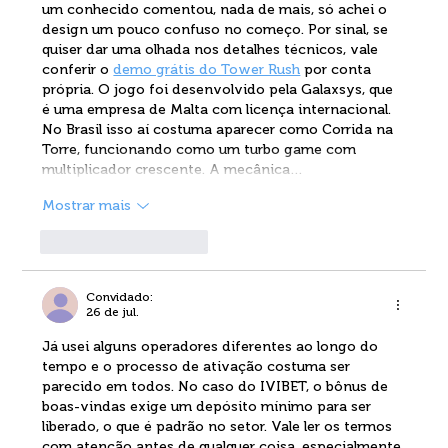
um conhecido comentou, nada de mais, só achei o 
design um pouco confuso no começo. Por sinal, se 
quiser dar uma olhada nos detalhes técnicos, vale 
conferir o 
demo grátis do Tower Rush
 por conta 
própria. O jogo foi desenvolvido pela Galaxsys, que 
é uma empresa de Malta com licença internacional. 
No Brasil isso aí costuma aparecer como Corrida na 
Torre, funcionando como um turbo game com 
multiplicador crescente. A mecânica…
Mostrar mais
Curtir
Responder
Convidado:
26 de jul.
Já usei alguns operadores diferentes ao longo do 
tempo e o processo de ativação costuma ser 
parecido em todos. No caso do IVIBET, o bônus de 
boas-vindas exige um depósito mínimo para ser 
liberado, o que é padrão no setor. Vale ler os termos 
com atenção antes de qualquer coisa, especialmente 