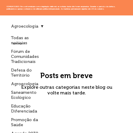
COMUNICADO: Em conformidade com a legislação eleitoral, as notícias deste site foram arquivadas. Durante o período de defeso,
publicaremos apenas conteúdos de utilidade pública indispensáveis. As medidas permanecem vigentes até 25 de outubro.
Agroecologia
Todas as
notícias
Agroecologia
Fórum de
Comunidades
Tradicionais
Defesa do
Posts em breve
Território
Agroecologia
Explore outras categorias neste blog ou
Saneamento
volte mais tarde.
Ecológico
Educação
Diferenciada
Promoção da
Saúde