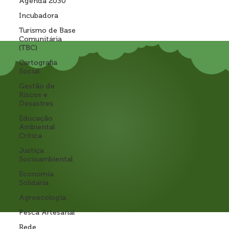
Agenda 2030
Incubadora
Turismo de Base
Comunitária
(TBC)
Cartografia
Social
Gestão de
Riscos e
Desastres
Educação
Ambiental
Crítica
Justiça
Socioambiental
Economia
Solidária
Agroecologia
Pesca Artesanal
Rede