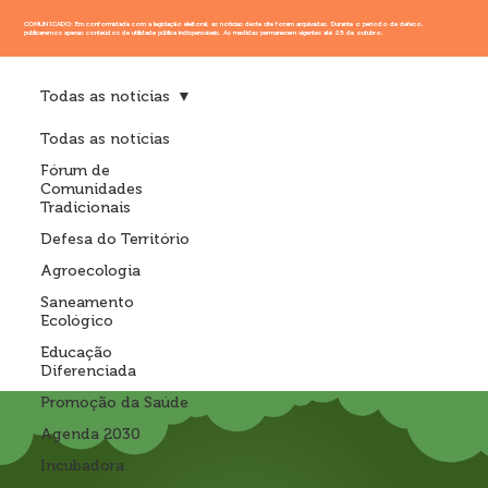
COMUNICADO: Em conformidade com a legislação eleitoral, as notícias deste site foram arquivadas. Durante o período de defeso,
publicaremos apenas conteúdos de utilidade pública indispensáveis. As medidas permanecem vigentes até 25 de outubro.
Todas as notícias
Todas as notícias
Fórum de
Comunidades
Tradicionais
Defesa do Território
Agroecologia
Saneamento
Ecológico
Educação
Diferenciada
Promoção da Saúde
Agenda 2030
Incubadora