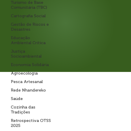
Turismo de Base
Comunitária (TBC)
Cartografia Social
Gestão de Riscos e
Desastres
Educação
Ambiental Crítica
Justiça
Socioambiental
Economia Solidária
Agroecologia
Pesca Artesanal
Rede Nhandereko
Saúde
Cozinha das
Tradições
Retrospectiva OTSS
2025