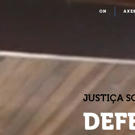
ON
AXE
JUSTIÇA 
DEF