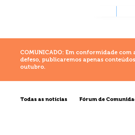
SOBRE
ATU
COMUNICADO: Em conformidade com a legi
defeso, publicaremos apenas conteúdos 
outubro.
Todas as notícias
Fórum de Comunidad
Educação Diferenciada
Promoção