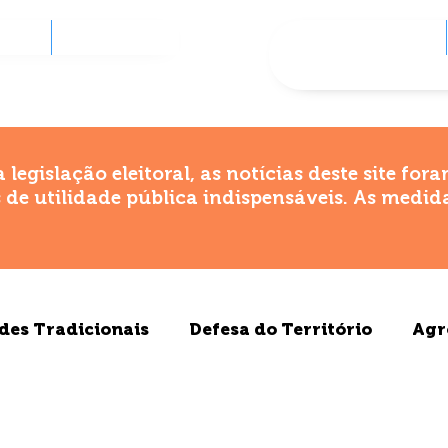
AÇÃO
PROJETOS
PLATAFORMA
CONTA
slação eleitoral, as notícias deste site fora
de utilidade pública indispensáveis. As medi
es Tradicionais
Defesa do Território
Agr
 da Saúde
Agenda 2030
Incubadora
Tu