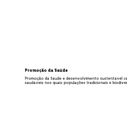
Cartografia Social
Gestão de Risc
Economia Solidária
Agroecologia
Retrospectiva OTSS 2025
Turismo
Promoção da Saúde
Promoção da Saúde e desenvolvimento sustentável cam
Educação Diferenciada
Rede Nha
saudáveis nos quais populações tradicionais e biodiv