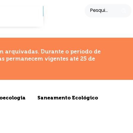
NOTÍCIAS
TOS
m arquivadas. Durante o período de
das permanecem vigentes até 25 de
oecologia
Saneamento Ecológico
rismo de Base Comunitária (TBC)